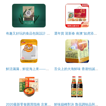
有趣又好玩的食品包裝設計 海鮮組合裝如何“出圈”
選年貨 迎新春 南澳“如虎添億”精品海味組合
鮮活滿滿，鮮從海上來——你也逃不過的“紫菜味扎拼里的”，別聽生熟亂叫人皮的小妖怪科普一頓～，真正的 干貨濕貨藝術綁定者的優質海產組合
舌尖上的大海鮮味 香港怡誠牌瑤柱絲罐頭3瓶組合裝，即食界的寶藏佳品
2020最新零食購買指南 京東超市為你甄選最值得入手的海鮮組合裝美食單品
鮮味巔峰對決 魯花調味品與松鮮鮮海鮮組合裝深度評測