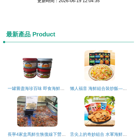
更新時間：2026-06-19 12:04:35
最新產品
Product
一罐嘗盡海珍百味 即食海鮮醬組合裝，縱享深海鮮香
懶人福音 海鮮組合裝炒飯——6袋速食冷凍半成品，商用家用皆宜的批發首選
長寧4家盒馬鮮生恢復線下營業，海鮮組合裝受歡迎
舌尖上的奇妙組合 水軍海鮮糯米蟹香蛋黃鍋巴，辦公室零食新寵