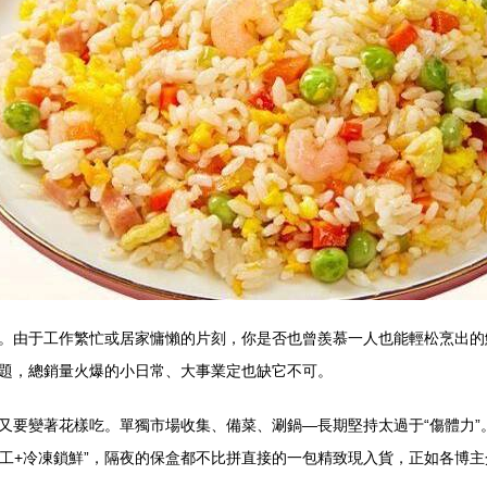
。由于工作繁忙或居家慵懶的片刻，你是否也曾羨慕一人也能輕松烹出的
題，總銷量火爆的小日常、大事業定也缺它不可。
又要變著花樣吃。單獨市場收集、備菜、涮鍋—長期堅持太過于“傷體力”
工+冷凍鎖鮮”，隔夜的保盒都不比拼直接的一包精致現入貨，正如各博主介