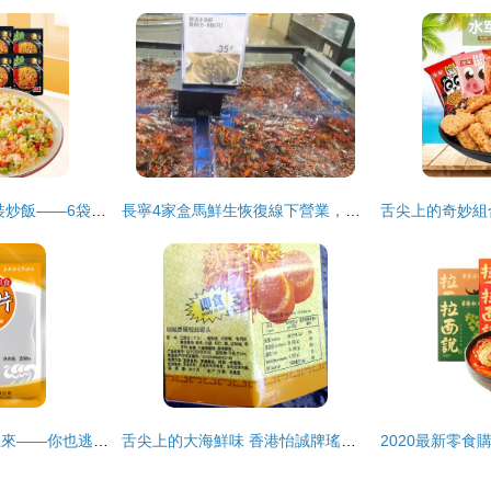
懶人福音 海鮮組合裝炒飯——6袋速食冷凍半成品，商用家用皆宜的批發首選
長寧4家盒馬鮮生恢復線下營業，海鮮組合裝受歡迎
鮮活滿滿，鮮從海上來——你也逃不過的“紫菜味扎拼里的”，別聽生熟亂叫人皮的小妖怪科普一頓～，真正的 干貨濕貨藝術綁定者的優質海產組合
舌尖上的大海鮮味 香港怡誠牌瑤柱絲罐頭3瓶組合裝，即食界的寶藏佳品