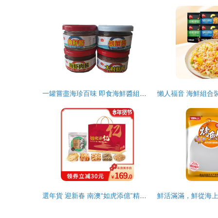
一罐嘗盡海珍百味 即食海鮮醬組合裝，縱享深海鮮香
選年貨 迎新春 南澳“如虎添億”精品海味組合