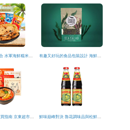
舌尖上的奇妙組合 水軍海鮮糯米蟹香蛋黃鍋巴，辦公室零食新寵
有趣又好玩的食品包裝設計 海鮮組合裝如何“出圈”
2020最新零食購買指南 京東超市為你甄選最值得入手的海鮮組合裝美食單品
鮮味巔峰對決 魯花調味品與松鮮鮮海鮮組合裝深度評測