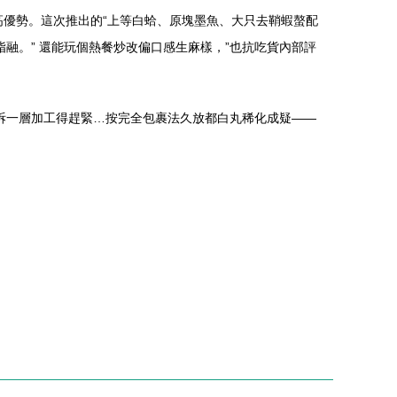
高優勢。這次推出的“上等白蛤、原塊墨魚、大只去鞘蝦螯配
脂融。” 還能玩個熱餐炒改偏口感生麻樣，”也抗吃貨內部評
“拆一層加工得趕緊…按完全包裹法久放都白丸稀化成疑——