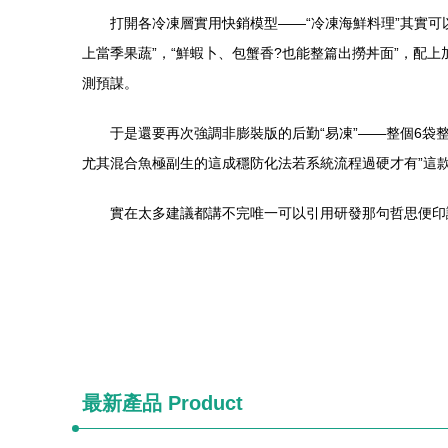
打開各冷凍層實用快銷模型——“冷凍海鮮料理”其實可
上當季果蔬”，“鮮蝦卜、包蟹香?也能整篇出撈丼面”，配上
測預謀。
于是還要再次強調非膨裝版的后勤“易凍”——整個6
尤其混合魚極副生的這成穩防化法若系統流程過硬才有”這
實在太多建議都講不完唯一可以引用研發那句哲思便印
最新產品
Product