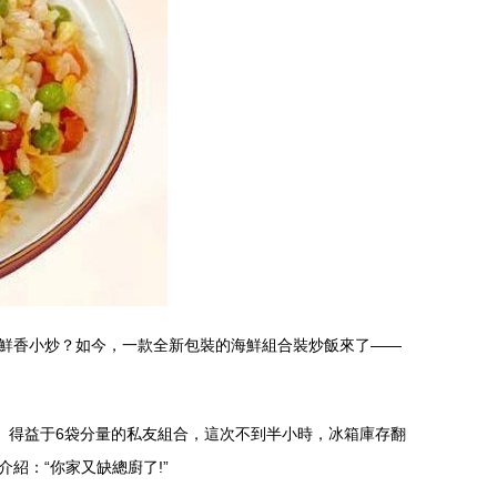
鮮香小炒？如今，一款全新包裝的海鮮組合裝炒飯來了——
。得益于6袋分量的私友組合，這次不到半小時，冰箱庫存翻
紹：“你家又缺總廚了!”