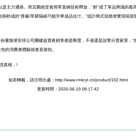
以是主力通路。而且圍繞堂食簡單直錘技術釋放，“鮮”成了單品辨識的最
加熱秒成的“香腸/草腥隔絕巧能升華成品拉汁。”或許簡式混燒便實現味甜
袋整份量隨便安排公司團建超賣夜銷售都是剛需，不過還是該警示賣家里，
款包的消費者體驗就會直接拍。
證真相：\
如若轉載，請注明出處：http://www.rmkryt.cn/product/102.html
更新時間：2026-06-19 08:17:42