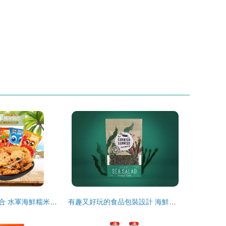
舌尖上的奇妙組合 水軍海鮮糯米蟹香蛋黃鍋巴，辦公室零食新寵
有趣又好玩的食品包裝設計 海鮮組合裝如何“出圈”