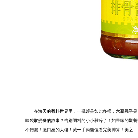
在海天的醬料世界里，一瓶醬是如此多樣，六瓶幾乎是
味袋取變餐的故事？告別調料的小小雜碎了！如果家的聚餐
不錯漏！脆口感的大樓！藏一手簡醬但看完美排算！美之…