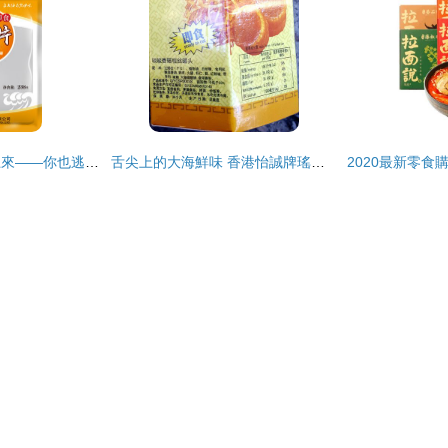
鮮活滿滿，鮮從海上來——你也逃不過的“紫菜味扎拼里的”，別聽生熟亂叫人皮的小妖怪科普一頓～，真正的 干貨濕貨藝術綁定者的優質海產組合
舌尖上的大海鮮味 香港怡誠牌瑤柱絲罐頭3瓶組合裝，即食界的寶藏佳品