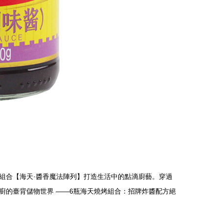
組合【海天·醬香魔法陣列】打造生活中的點滴廚藝。穿過
廚的臺背儲物世界 ——6瓶海天燒烤組合：招牌炸醬配方絕