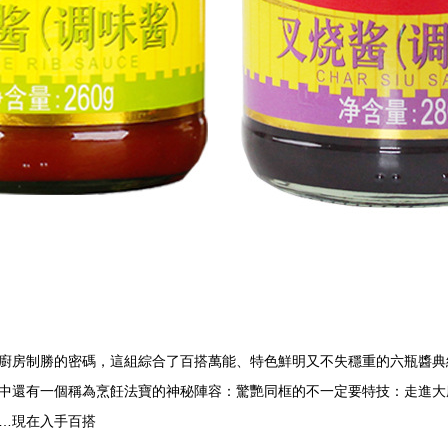
廚房制勝的密碼，這組綜合了百搭萬能、特色鮮明又不失穩重的六瓶醬典
中還有一個稱為烹飪法寶的神秘陣容：驚艷同框的不一定要特技：走進大
…現在入手百搭