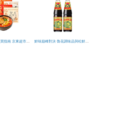
2020最新零食購買指南 京東超市為你甄選最值得入手的海鮮組合裝美食單品
鮮味巔峰對決 魯花調味品與松鮮鮮海鮮組合裝深度評測