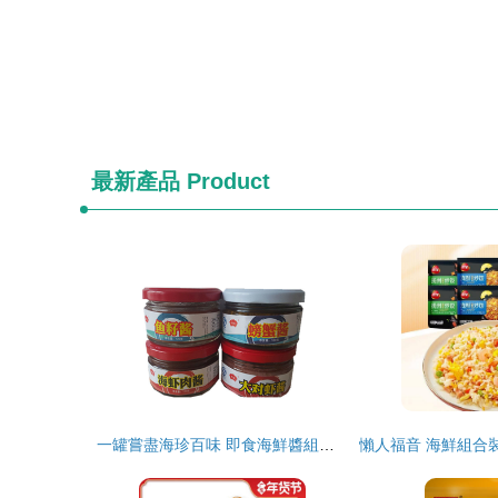
最新產品
Product
一罐嘗盡海珍百味 即食海鮮醬組合裝，縱享深海鮮香